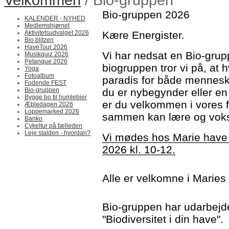
Bio-gruppen 2026
KALENDER - NYHED
Medlemshjørnet
Aktivitetsudvalget 2026
Kære Energister.
Bio blitzen
HaveTour 2026
Vi har nedsat en Bio-grupp
Musikquiz 2026
Petanque 2026
biogruppen tror vi på, at h
Yoga
Fotoalbum
paradis for både mennesk
Fodende FEST
Bio-gruppen
du er nybegynder eller en
Bygge bo til humlebier
er du velkommen i vores f
Æbledagen 2026
Loppemarked 2026
sammen kan lære og vok
Banko
Cykeltur på fælleden
Leje stalden - hvordan?
Vi mødes hos Marie have
2026 kl. 10-12.
Alle er velkomne i Marie
Bio-gruppen har udarbejd
"Biodiversitet i din have".