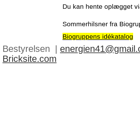
Du kan hente oplægget via
Sommerhilsner fra Biogr
Biogruppens idékatalog
Bestyrelsen |
energien41@gmail
Bricksite.com