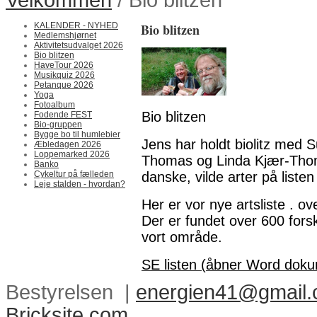
KALENDER - NYHED
Bio blitzen
Medlemshjørnet
Aktivitetsudvalget 2026
Bio blitzen
HaveTour 2026
Musikquiz 2026
Petanque 2026
Yoga
Fotoalbum
Bio blitzen
Fodende FEST
Bio-gruppen
Bygge bo til humlebier
Jens har holdt biolitz med 
Æbledagen 2026
Loppemarked 2026
Thomas og Linda Kjær-Tho
Banko
danske, vilde arter på listen
Cykeltur på fælleden
Leje stalden - hvordan?
Her er vor nye artsliste . o
Der er fundet over 600 forsk
vort område.
SE listen (åbner Word dok
Bestyrelsen |
energien41@gmail
Bricksite.com